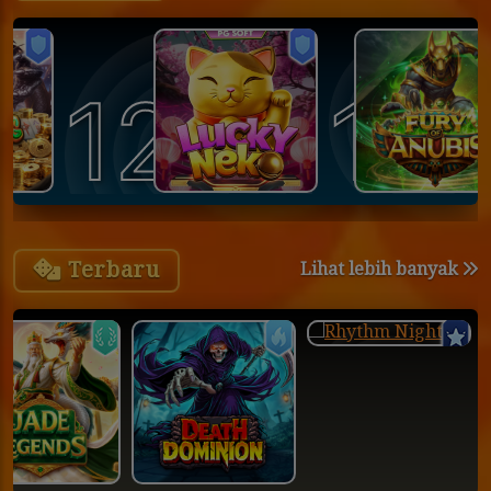
2
1
2
Terbaru
Lihat lebih banyak