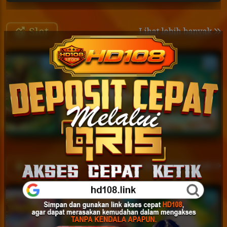
Slot
Lihat lebih banyak
Casino
Lihat lebih banyak