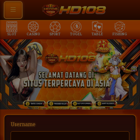
SLOT
CASINO
SPORT
TOGEL
TABLE
FISHING
C
Username