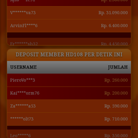
V******va73
Rp. 31.090.000
ArvinFl****6
Rp. 6.400.000
Er******sh32
Rp. 4.450.000
L******are83
Rp. 10.930.000
DEPOSIT MEMBER HD108 PER DETIK INI
USERNAME
JUMLAH
Kai****orm76
Rp. 200.000
Za******a53
Rp. 590.000
******olt73
Rp. 710.000
Leo*****6
Rp. 350.000
J***dFlare21
Rp. 110.000