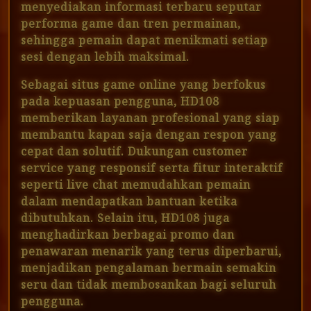
menyediakan informasi terbaru seputar
performa game dan tren permainan,
sehingga pemain dapat menikmati setiap
sesi dengan lebih maksimal.
Sebagai situs game online yang berfokus
pada kepuasan pengguna, HD108
memberikan layanan profesional yang siap
membantu kapan saja dengan respon yang
cepat dan solutif. Dukungan customer
service yang responsif serta fitur interaktif
seperti live chat memudahkan pemain
dalam mendapatkan bantuan ketika
dibutuhkan. Selain itu, HD108 juga
menghadirkan berbagai promo dan
penawaran menarik yang terus diperbarui,
menjadikan pengalaman bermain semakin
seru dan tidak membosankan bagi seluruh
pengguna.