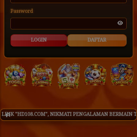
Password
LOGIN
DAFTAR
8.COM", NIKMATI PENGALAMAN BERMAIN TERBAIK DAN 