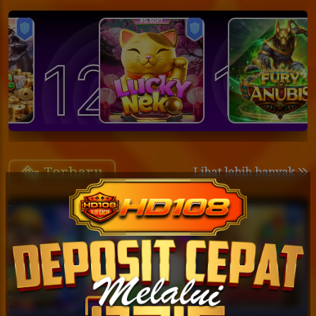
2
1
2
Terbaru
Lihat lebih banyak