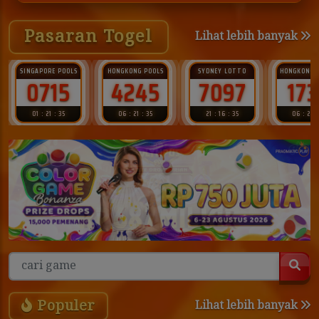
Pasaran Togel
Lihat lebih banyak
SINGAPORE POOLS
HONGKONG POOLS
SYDNEY LOTTO
HONGKONG 
0715
4245
7097
17
01 : 21 : 34
06 : 21 : 34
21 : 16 : 34
06 : 21 :
Populer
Lihat lebih banyak