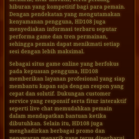
hiburan yang kompetitif bagi para pemain.
Dengan pendekatan yang mengutamakan
kenyamanan pengguna, HD108 juga
menyediakan informasi terbaru seputar
performa game dan tren permainan,
sehingga pemain dapat menikmati setiap
sesi dengan lebih maksimal.
Sebagai situs game online yang berfokus
pada kepuasan pengguna, HD108
memberikan layanan profesional yang siap
membantu kapan saja dengan respon yang
cepat dan solutif. Dukungan customer
service yang responsif serta fitur interaktif
seperti live chat memudahkan pemain
dalam mendapatkan bantuan ketika
dibutuhkan. Selain itu, HD108 juga
menghadirkan berbagai promo dan
penawaran menarik yang terus diperbarui,