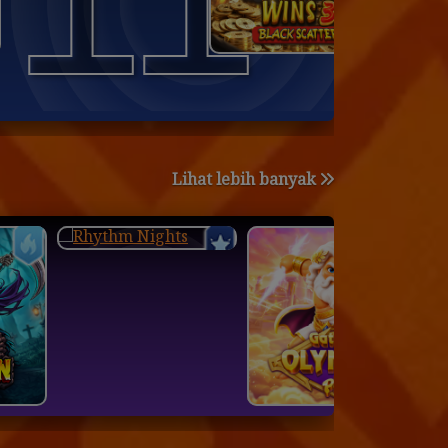
Lihat lebih banyak