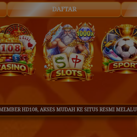
DAFTAR
S RESMI MELALUI LINK "HD108.COM", NIKMATI PENGA