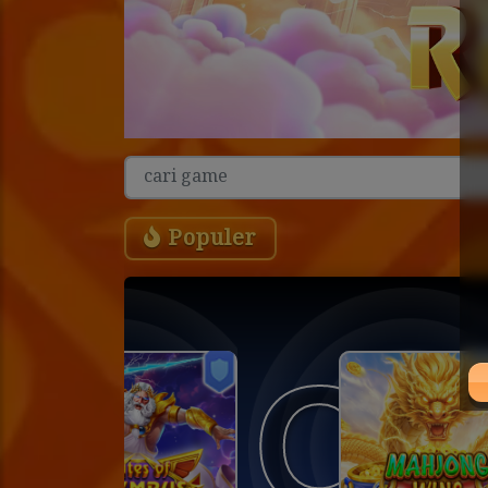
Populer
9