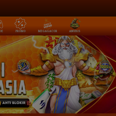
DE
PROMO
MEGAGACOR
ANUBIS