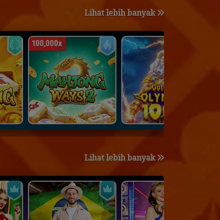
Lihat lebih banyak
Lihat lebih banyak