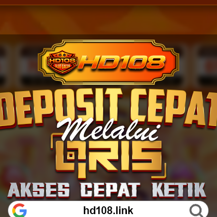
HONGKONG LOTTO
SYDNEY POOLS
SINGAPORE POOLS
HONGK
1739
4816
0715
4
04 : 01 : 14
18 : 56 : 14
TUTUP
04 :