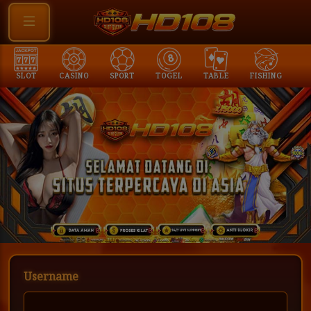
SLOT
CASINO
SPORT
TOGEL
TABLE
FISHING
C
Username