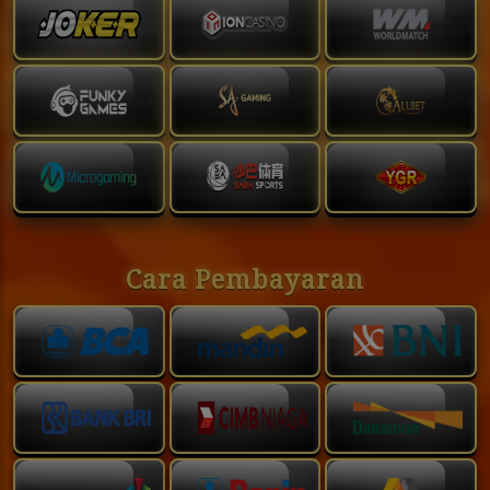
Cara Pembayaran