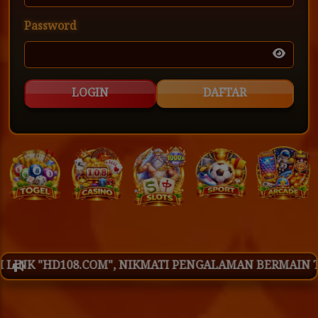
Password
LOGIN
DAFTAR
M", NIKMATI PENGALAMAN BERMAIN TERBAIK DAN RAIH