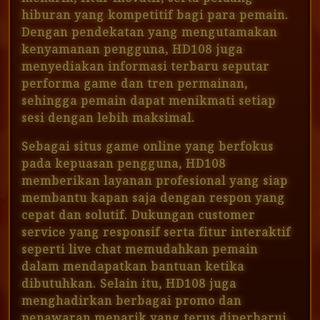
hiburan yang kompetitif bagi para pemain.
Dengan pendekatan yang mengutamakan
kenyamanan pengguna, HD108 juga
menyediakan informasi terbaru seputar
performa game dan tren permainan,
sehingga pemain dapat menikmati setiap
sesi dengan lebih maksimal.
Sebagai situs game online yang berfokus
pada kepuasan pengguna, HD108
memberikan layanan profesional yang siap
membantu kapan saja dengan respon yang
cepat dan solutif. Dukungan customer
service yang responsif serta fitur interaktif
seperti live chat memudahkan pemain
dalam mendapatkan bantuan ketika
dibutuhkan. Selain itu, HD108 juga
menghadirkan berbagai promo dan
penawaran menarik yang terus diperbarui,