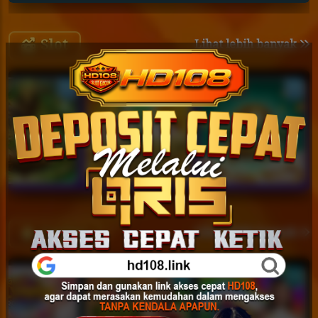
Slot
Lihat lebih banyak
Casino
Lihat lebih banyak