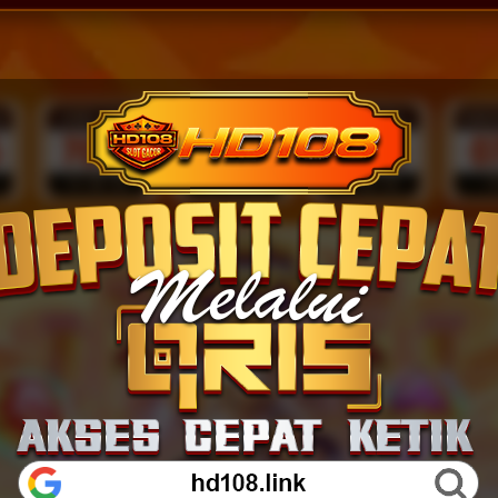
HONGKONG LOTTO
SYDNEY POOLS
SINGAPORE POOLS
HONGK
1739
4816
0715
4
00 : 05 : 32
15 : 00 : 32
TUTUP
00 :