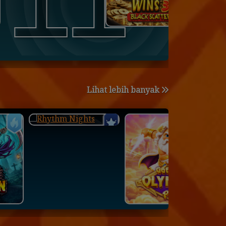
Lihat lebih banyak