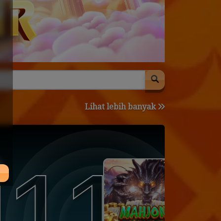
Lihat lebih banyak
11
1