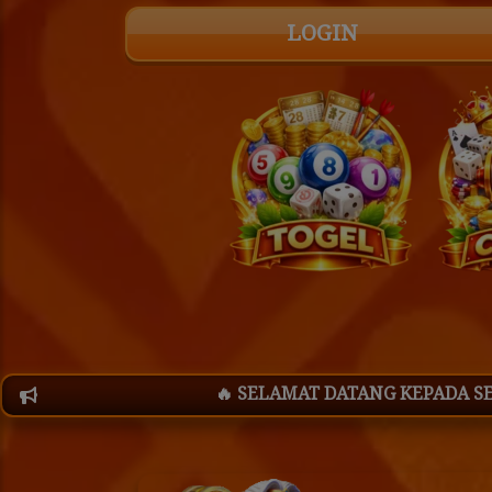
LOGIN
ANG KEPADA SEMUA MEMBER HD108, AKSES MUDAH KE S