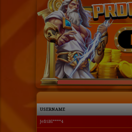
USERNAME
C****aJet48