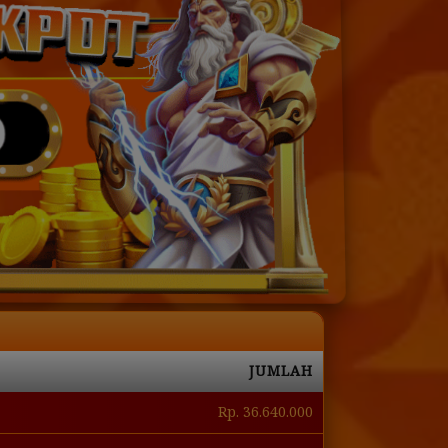
JUMLAH
Rp. 5.560.000