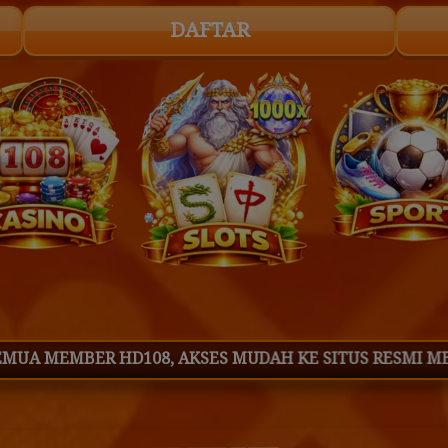
DAFTAR
ITUS RESMI MELALUI LINK "HD108.COM", NIKMATI PE