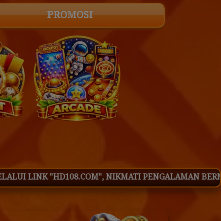
PROMOSI
NGALAMAN BERMAIN TERBAIK DAN RAIH PELUANG MENAN