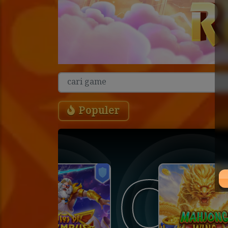
Populer
9