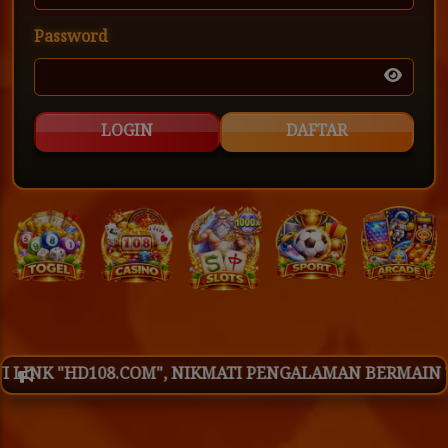
Password
LOGIN
DAFTAR
COM", NIKMATI PENGALAMAN BERMAIN TERBAIK DAN RA