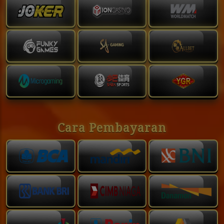
Cara Pembayaran