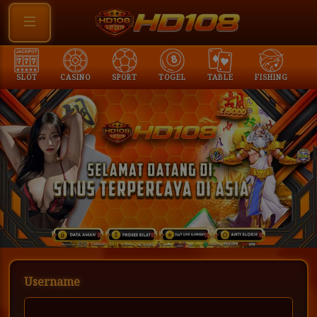
CASINO
SPORT
TOGEL
TABLE
FISHING
COCK F.
Username