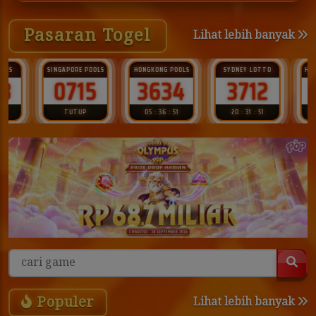
Pasaran Togel
Lihat lebih banyak
SINGAPORE POOLS
HONGKONG POOLS
SYDNEY LOTTO
HONGKONG 
0715
3634
3712
10
TUTUP
05 : 36 : 49
20 : 31 : 49
05 : 36 :
Populer
Lihat lebih banyak