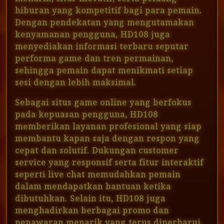
hiburan yang kompetitif bagi para pemain.
Dengan pendekatan yang mengutamakan
kenyamanan pengguna, HD108 juga
menyediakan informasi terbaru seputar
performa game dan tren permainan,
sehingga pemain dapat menikmati setiap
sesi dengan lebih maksimal.
Sebagai situs game online yang berfokus
pada kepuasan pengguna, HD108
memberikan layanan profesional yang siap
membantu kapan saja dengan respon yang
cepat dan solutif. Dukungan customer
service yang responsif serta fitur interaktif
seperti live chat memudahkan pemain
dalam mendapatkan bantuan ketika
dibutuhkan. Selain itu, HD108 juga
menghadirkan berbagai promo dan
penawaran menarik yang terus diperbarui,