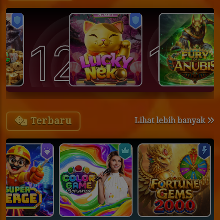
2
1
2
Terbaru
Lihat lebih banyak