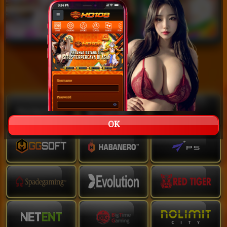
Provider Kami
OK