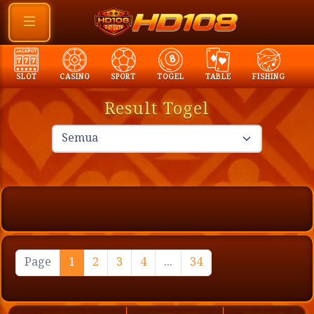
SLOT
CASINO
SPORT
TOGEL
TABLE
FISHING
C
Result Togel
Page
1
2
3
4
...
34