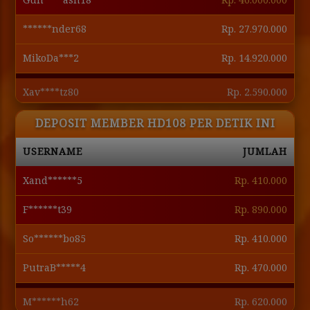
******nder68
Rp. 27.970.000
MikoDa***2
Rp. 14.920.000
Xav****tz80
Rp. 2.590.000
Xy****aze91
Rp. 25.840.000
DEPOSIT MEMBER HD108 PER DETIK INI
USERNAME
JUMLAH
F******t39
Rp. 890.000
So******bo85
Rp. 410.000
PutraB*****4
Rp. 470.000
M******h62
Rp. 620.000
***oJet57
Rp. 680.000