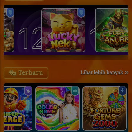
2
1
2
Terbaru
Lihat lebih banyak