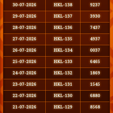
30-07-2026
HKL-138
9237
29-07-2026
HKL-137
3930
28-07-2026
HKL-136
7437
27-07-2026
HKL-135
4937
26-07-2026
HKL-134
0037
25-07-2026
HKL-133
6465
24-07-2026
HKL-132
1869
23-07-2026
HKL-131
1545
22-07-2026
HKL-130
6880
21-07-2026
HKL-129
8568