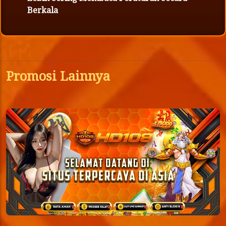
Berkala
Promosi Lainnya