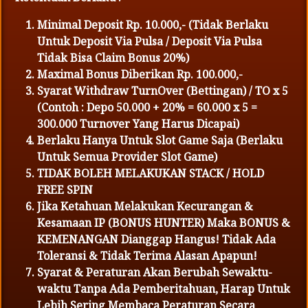
Minimal Deposit Rp. 10.000,- (Tidak Berlaku
Untuk Deposit Via Pulsa / Deposit Via Pulsa
Tidak Bisa Claim Bonus 20%)
Maximal Bonus Diberikan Rp. 100.000,-
Syarat Withdraw TurnOver (Bettingan) / TO x 5
(Contoh : Depo 50.000 + 20% = 60.000 x 5 =
300.000 Turnover Yang Harus Dicapai)
Berlaku Hanya Untuk Slot Game Saja (Berlaku
Untuk Semua Provider Slot Game)
TIDAK BOLEH MELAKUKAN STACK / HOLD
FREE SPIN
Jika Ketahuan Melakukan Kecurangan &
Kesamaan IP (BONUS HUNTER) Maka BONUS &
KEMENANGAN Dianggap Hangus! Tidak Ada
Toleransi & Tidak Terima Alasan Apapun!
Syarat & Peraturan Akan Berubah Sewaktu-
waktu Tanpa Ada Pemberitahuan, Harap Untuk
Lebih Sering Membaca Peraturan Secara