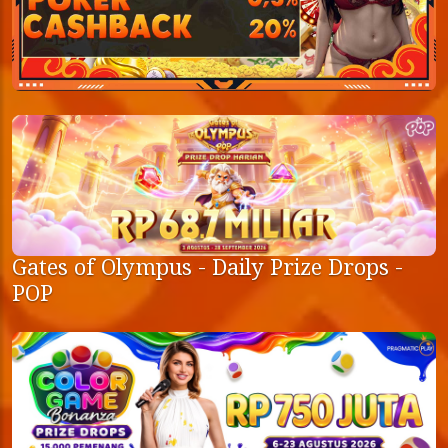
Gates of Olympus - Daily Prize Drops -
POP