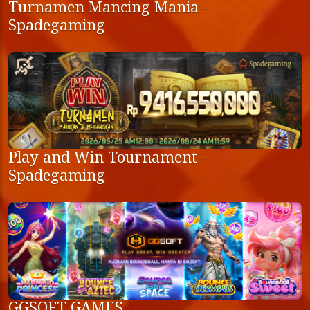
Turnamen Mancing Mania -
Spadegaming
Play and Win Tournament -
Spadegaming
GGSOFT GAMES