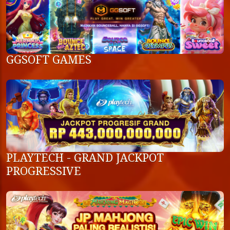
GGSOFT GAMES
PLAYTECH - GRAND JACKPOT
PROGRESSIVE