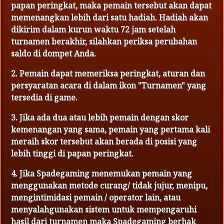
papan peringkat, maka pemain tersebut akan dapat
memenangkan lebih dari satu hadiah. Hadiah akan
dikirim dalam kurun waktu 72 jam setelah
turnamen berakhir, silahkan periksa perubahan
saldo di dompet Anda.
2. Pemain dapat memeriksa peringkat, aturan dan
persyaratan acara di dalam ikon "Turnamen" yang
tersedia di game.
3. Jika ada dua atau lebih pemain dengan skor
kemenangan yang sama, pemain yang pertama kali
meraih skor tersebut akan berada di posisi yang
lebih tinggi di papan peringkat.
4. Jika Spadegaming menemukan pemain yang
menggunakan metode curang/ tidak jujur, menipu,
mengintimidasi pemain / operator lain, atau
menyalahgunakan sistem untuk mempengaruhi
hasil dari turnamen maka Spadegaming berhak