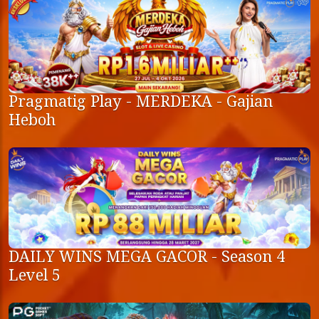
Pragmatig Play - MERDEKA - Gajian
Heboh
DAILY WINS MEGA GACOR - Season 4
Level 5