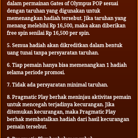
dalam permainan Gates of Olympus POP sesuai
dengan taruhan yang digunakan untuk
memenangkan hadiah tersebut. Jika taruhan yang
menang melebihi Rp 16,500, maka akan diberikan
free spin senilai Rp 16,500 per spin.
5. Semua hadiah akan dikreditkan dalam bentuk
uang tunai tanpa persyaratan taruhan.
6. Tiap pemain hanya bisa memenangkan 1 hadiah
selama periode promosi.
7. Tidak ada persyaratan minimal taruhan.
8. Pragmatic Play berhak meninjau aktivitas pemain
untuk mencegah terjadinya kecurangan. Jika
ditemukan kecurangan, maka Pragmatic Play
berhak membatalkan hadiah dari hasil kecurangan
pemain tersebut.