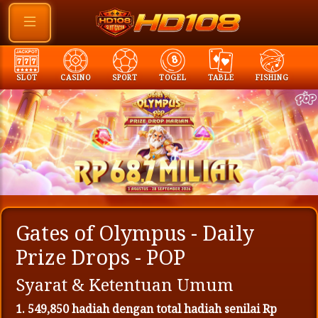
SLOT
CASINO
SPORT
TOGEL
TABLE
FISHING
C
Gates of Olympus - Daily
Prize Drops - POP
Syarat & Ketentuan Umum
1. 549,850 hadiah dengan total hadiah senilai Rp