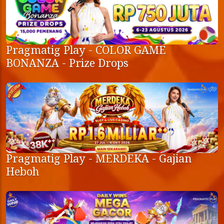
Pragmatig Play - COLOR GAME
BONANZA - Prize Drops
Pragmatig Play - MERDEKA - Gajian
Heboh