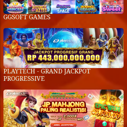
GGSOFT GAMES
PLAYTECH - GRAND JACKPOT
PROGRESSIVE