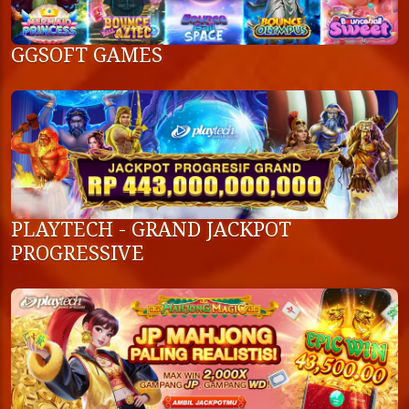
GGSOFT GAMES
PLAYTECH - GRAND JACKPOT
PROGRESSIVE