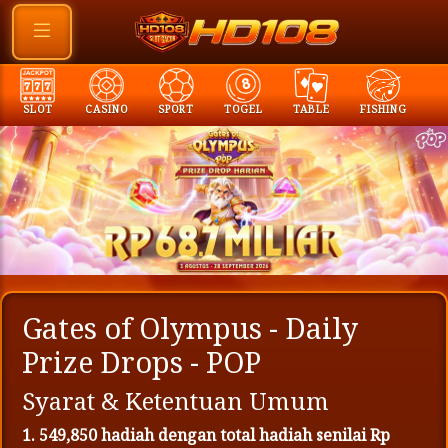
SLOT
CASINO
SPORT
TOGEL
TABLE
FISHING
C
Gates of Olympus - Daily
Prize Drops - POP
Syarat & Ketentuan Umum
1. 549,850 hadiah dengan total hadiah senilai Rp